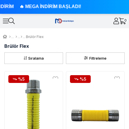
DİRİM 🔥 MEGA İNDİRİM BAŞLADI!
0
Brülör Flex
Brülör Flex
Sıralama
Filtreleme
%5
%5