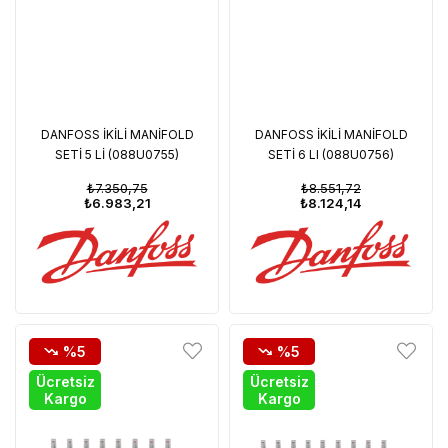
DANFOSS İKİLİ MANİFOLD
DANFOSS İKİLİ MANİFOLD
SETİ 5 Lİ (088U0755)
SETİ 6 LI (088U0756)
₺7.350,75
₺8.551,72
₺6.983,21
₺8.124,14
%5
%5
Ücretsiz
Ücretsiz
Kargo
Kargo