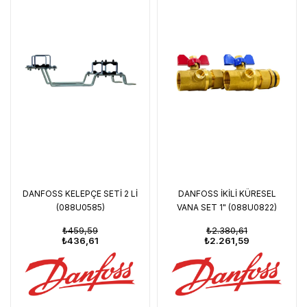
DANFOSS KELEPÇE SETİ 2 Lİ
DANFOSS İKİLİ KÜRESEL
(088U0585)
VANA SET 1" (088U0822)
₺459,59
₺2.380,61
₺436,61
₺2.261,59