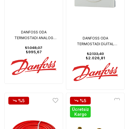
DANFOSS ODA
TERMOSTADI ANALOG
DANFOSS ODA
(088U0620)
TERMOSTADI DİJİTAL
₺1.048,07
(088U0622)
₺995,67
₺2.133,49
₺2.026,81
%5
%5
Ücretsiz
Kargo