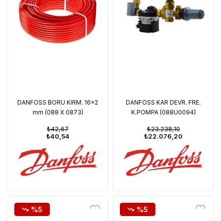
DANFOSS BORU KIRM. 16x2
DANFOSS KAR DEVR. FRE.
mm (088 X 0873)
K.POMPA (088U0094)
₺42,67
₺23.238,10
₺40,54
₺22.076,20
%5
%5