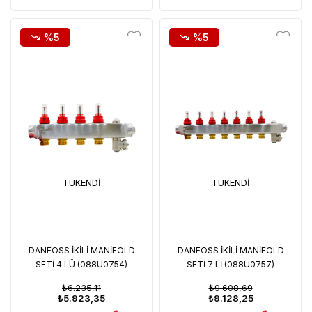
%5
%5
TÜKENDI
TÜKENDI
DANFOSS İKİLİ MANİFOLD
DANFOSS İKİLİ MANİFOLD
SETİ 4 LÜ (088U0754)
SETİ 7 Lİ (088U0757)
₺6.235,11
₺9.608,69
₺5.923,35
₺9.128,25