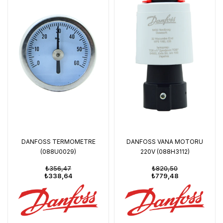
DANFOSS TERMOMETRE
DANFOSS VANA MOTORU
(088U0029)
220V (088H3112)
₺356,47
₺820,50
₺338,64
₺779,48