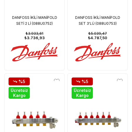
DANFOSS İKİLİ MANİFOLD
DANFOSS İKİLİ MANİFOLD
SETİ 2 Lİ (088U0752)
SET 3'LÜ (088U0753)
₺3.933,61
₺5.039,47
₺3.736,93
₺4.787,50
%5
%5
Ücretsiz
Ücretsiz
Kargo
Kargo