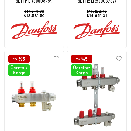
SETİ 11 Lİ (088U0761)
SETİ 12 Lİ (088U0762)
₺14.243,68
₺15.422,43
₺13.531,50
₺14.651,31
%5
%5
Ücretsiz
Ücretsiz
Kargo
Kargo