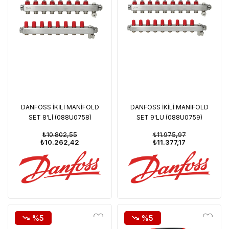
DANFOSS İKİLİ MANİFOLD
DANFOSS İKİLİ MANİFOLD
SET 8'Lİ (088U0758)
SET 9'LU (088U0759)
₺10.802,55
₺11.975,97
₺10.262,42
₺11.377,17
%5
%5