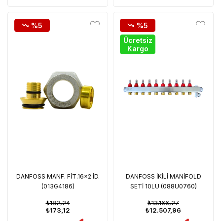
%5
%5
Ücretsiz
Kargo
DANFOSS MANF. FİT.16x2 İD.
DANFOSS İKİLİ MANİFOLD
(013G4186)
SETİ 10LU (088U0760)
₺182,24
₺13.166,27
₺173,12
₺12.507,96