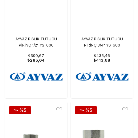
AYVAZ PİSLİK TUTUCU
AYVAZ PİSLİK TUTUCU
PİRİNÇ 1/2" YS-600
PİRİNÇ 3/4" YS-600
₺300,67
₺435,46
₺285,64
₺413,68
%5
%5