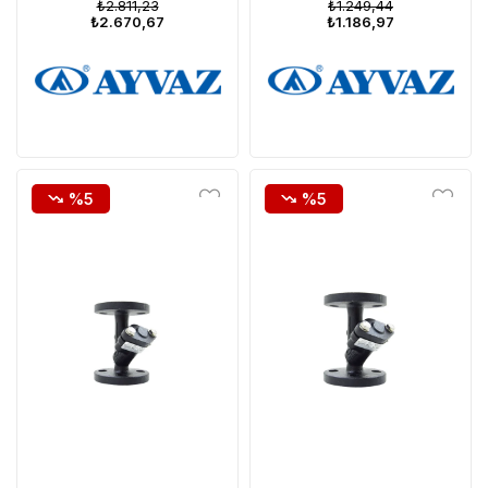
₺2.811,23
₺1.249,44
₺2.670,67
₺1.186,97
%5
%5