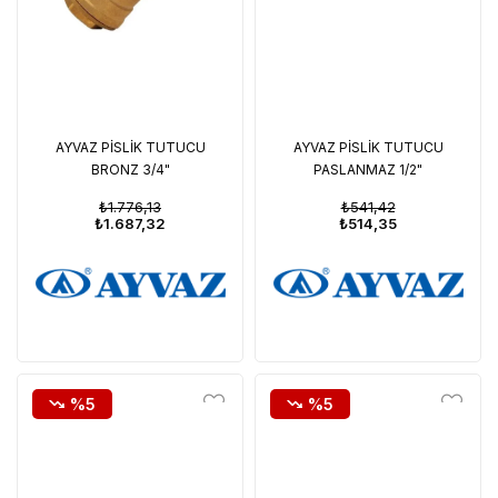
AYVAZ PİSLİK TUTUCU
AYVAZ PİSLİK TUTUCU
BRONZ 3/4"
PASLANMAZ 1/2"
₺1.776,13
₺541,42
₺1.687,32
₺514,35
%5
%5