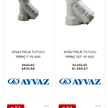
AYVAZ PİSLİK TUTUCU
AYVAZ PİSLİK TUTUCU
PİRİNÇ 1" YS-600
PİRİNÇ 11/2" YS-600
₺642,82
₺1.332,29
₺610,68
₺1.265,67
%5
%5