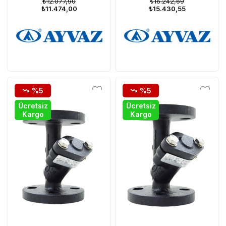
₺12.077,90
₺16.242,69
₺11.474,00
₺15.430,55
%5
%5
Ücretsiz
Ücretsiz
Kargo
Kargo