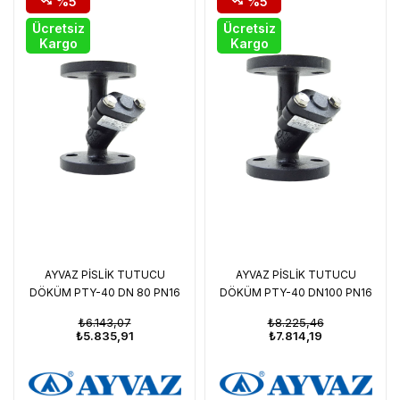
%5
%5
Ücretsiz
Ücretsiz
Kargo
Kargo
AYVAZ PİSLİK TUTUCU
AYVAZ PİSLİK TUTUCU
DÖKÜM PTY-40 DN 80 PN16
DÖKÜM PTY-40 DN100 PN16
₺6.143,07
₺8.225,46
₺5.835,91
₺7.814,19