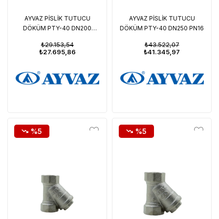
AYVAZ PİSLİK TUTUCU
AYVAZ PİSLİK TUTUCU
DÖKÜM PTY-40 DN200
DÖKÜM PTY-40 DN250 PN16
PN16
₺29.153,54
₺43.522,07
₺27.695,86
₺41.345,97
%5
%5