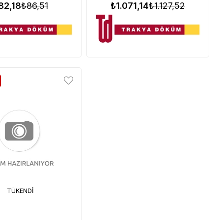
82,18
₺86,51
₺1.071,14
₺1.127,52
TÜKENDI