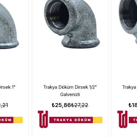
rsek 1"
Trakya Döküm Dirsek 1/2"
Trakya
i
Galvenizli
,21
₺25,86
₺27,22
₺1