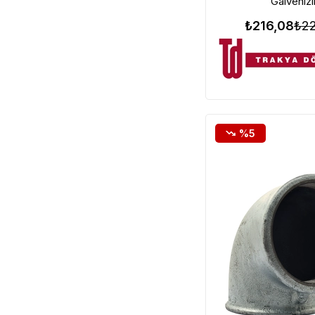
Galvenizl
₺216,08
₺22
%5