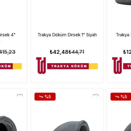
rsek 4"
Trakya Döküm Dirsek 1" Siyah
Trakya 
i
415,23
₺42,48
₺44,71
₺1
%5
%5