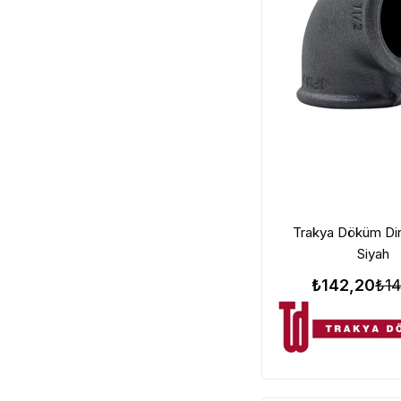
Trakya Döküm Dir
Siyah
₺142,20
₺14