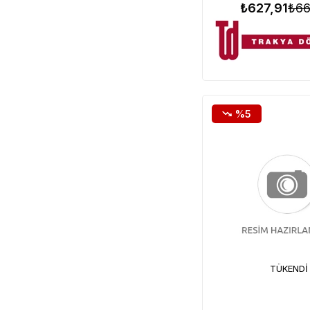
₺627,91
₺66
%5
TÜKENDI