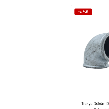
%5
Trakya Döküm Di