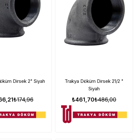
öküm Dirsek 2" Siyah
Trakya Döküm Dirsek 21/2 "
Siyah
66,21
₺174,96
₺461,70
₺486,00