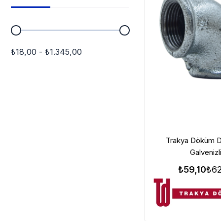
₺18,00 - ₺1.345,00
Trakya Döküm Di
Galvenizl
₺59,10
₺62