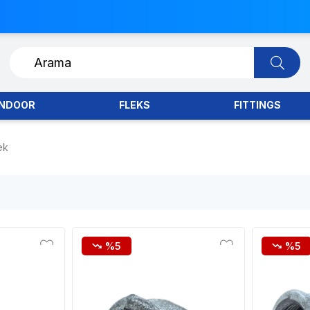
INDOOR
FLEKS
FITTINGS
ek
%5
%5