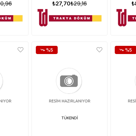
0,96
₺27,70
₺29,16
₺
%5
%5
TÜKENDI