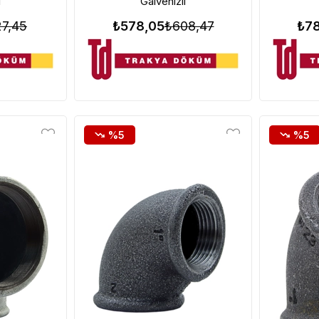
i
Galvenizli
7,45
₺578,05
₺608,47
₺7
%5
%5