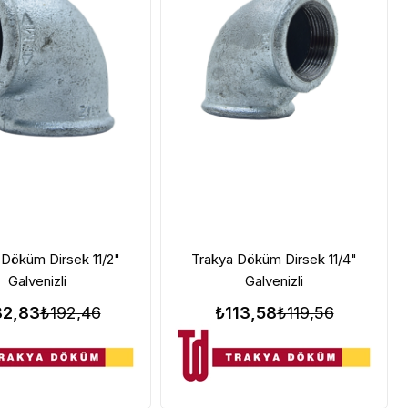
 Döküm Dirsek 11/2"
Trakya Döküm Dirsek 11/4"
Galvenizli
Galvenizli
82,83
₺192,46
₺113,58
₺119,56