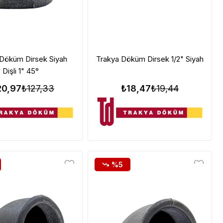
Döküm Dirsek Siyah
Trakya Döküm Dirsek 1/2" Siyah
Dişli 1" 45°
20,97
₺127,33
₺18,47
₺19,44
%5