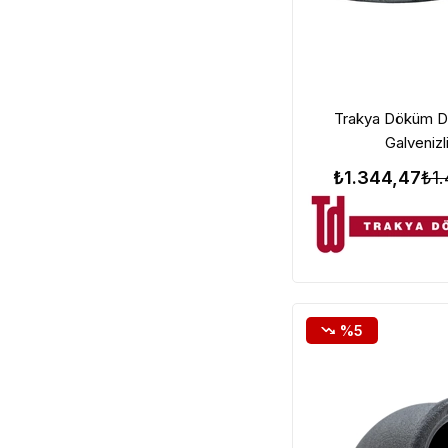
Trakya Döküm Di
Galvenizl
₺1.344,47
₺1.
%5