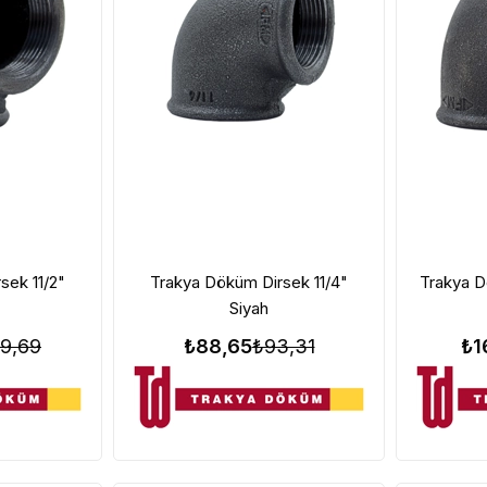
sek 11/2"
Trakya Döküm Dirsek 11/4"
Trakya D
Siyah
9,69
₺88,65
₺93,31
₺1