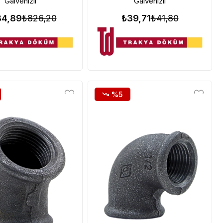
Galvenizli
Galvenizli
84,89
₺826,20
₺39,71
₺41,80
%5