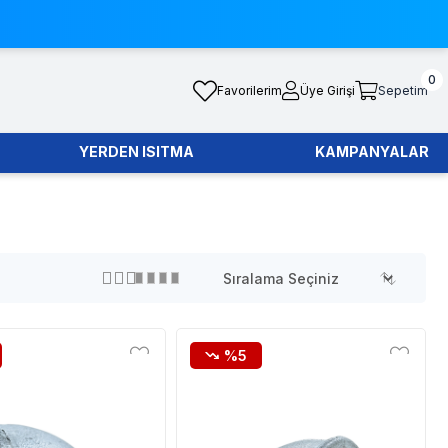
0
Favorilerim
Üye Girişi
Sepetim
YERDEN ISITMA
KAMPANYALAR
%5