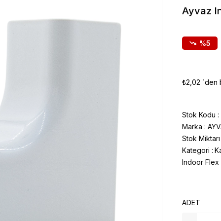
Ayvaz I
5
₺2,02
`den 
Stok Kodu
Marka
:
AYV
Stok Miktarı
Kategori :
K
Indoor Flex
ADET