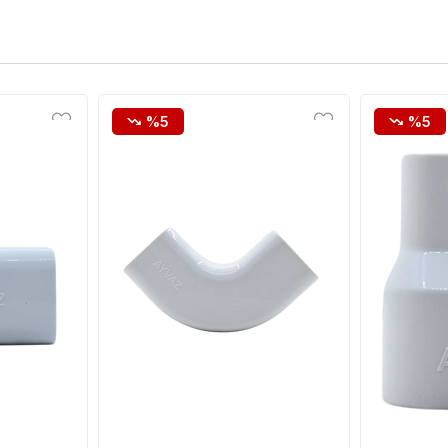
%5
%5