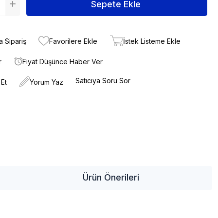
a Sipariş
Favorilere Ekle
İstek Listeme Ekle
r
Fiyat Düşünce Haber Ver
Satıcıya Soru Sor
 Et
Yorum Yaz
i
Ürün Önerileri