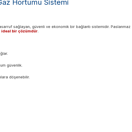
 Gaz Hortumu Sistemi
 tasarruf sağlayan, güvenli ve ekonomik bir bağlantı sistemidir. Paslanmaz 
n
ideal bir çözümdür
.
ğlar.
um güvenlik.
lara döşenebilir.