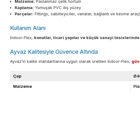
Malzeme:
Paslanmaz çelik hortum
Kaplama:
Yumuşak PVC dış yüzey
Parçalar:
Fittings, sabitleyiciler, vanalar, bağlantı ve kesme araçl
Kullanım Alanı
Indoor-Flex,
konutlar, ticari yapılar ve küçük sanayi tesislerinde
Ayvaz Kalitesiyle Güvence Altında
Ayvaz’ın kalite standartlarına uygun olarak üretilen Indoor-Flex,
güv
Çap
Ø4
Malzeme
Pla