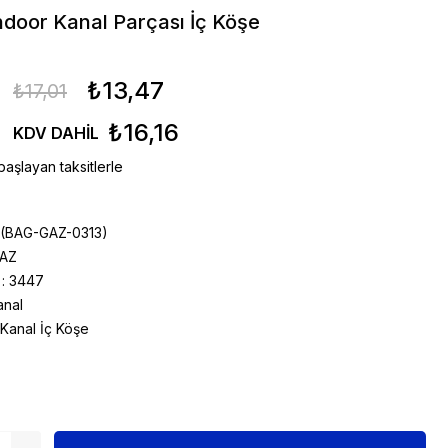
ndoor Kanal Parçası İç Köşe
₺13,47
₺17,01
₺16,16
KDV DAHIL
başlayan taksitlerle
(BAG-GAZ-0313)
AZ
:
3447
anal
 Kanal İç Köşe